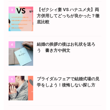
【ゼクシィ妻 VS ハナユメ夫】両
3
方併用してどっちが良かった？徹
底比較
結婚の挨拶の後はお礼状を送ろ
4
う 書き方や例文
ブライダルフェアで結婚式場の見
5
学をしよう！後悔しない探し方