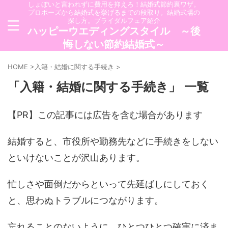
しょぼいと言われずに費用を抑えろ！結婚式節約裏ワザ。
プロポーズから結婚式を挙げるまでの段取り。結婚式場の
探し方。ブライダルフェア紹介
ハッピーウエディングスタイル ～後
悔しない節約結婚式～
HOME
>
入籍・結婚に関する手続き
>
「入籍・結婚に関する手続き」 一覧
【PR】この記事には広告を含む場合があります
結婚すると、市役所や勤務先などに手続きをしない
といけないことが沢山あります。
忙しさや面倒だからといって先延ばしにしておく
と、思わぬトラブルにつながります。
忘れることのないように、ひとつひとつ確実に済ま