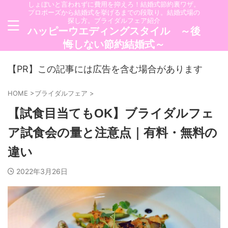
しょぼいと言われずに費用を抑えろ！結婚式節約裏ワザ。
プロポーズから結婚式を挙げるまでの段取り。結婚式場の
探し方。ブライダルフェア紹介
ハッピーウエディングスタイル ～後
悔しない節約結婚式～
【PR】この記事には広告を含む場合があります
HOME
>
ブライダルフェア
>
【試食目当てもOK】ブライダルフェ
ア試食会の量と注意点｜有料・無料の
違い
2022年3月26日