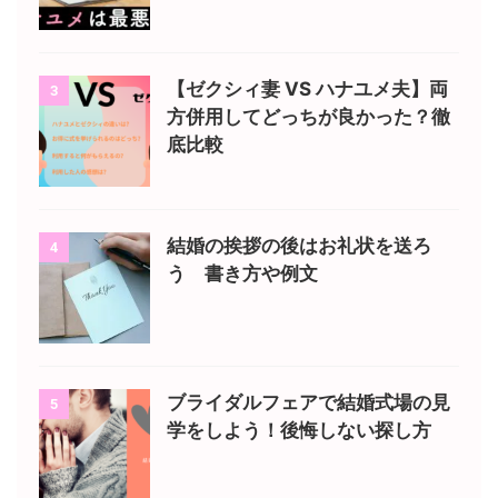
【ゼクシィ妻 VS ハナユメ夫】両
3
方併用してどっちが良かった？徹
底比較
結婚の挨拶の後はお礼状を送ろ
4
う 書き方や例文
ブライダルフェアで結婚式場の見
5
学をしよう！後悔しない探し方