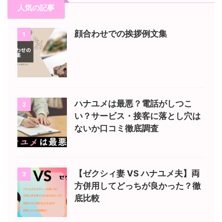
人気の記事
顔合わせでの挨拶例文集
1
ハナユメは最悪？電話がしつこ
2
い？サービス・接客に落とし穴は
ないか口コミ徹底調査
【ゼクシィ妻 VS ハナユメ夫】両
3
方併用してどっちが良かった？徹
底比較