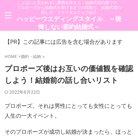
しょぼいと言われずに費用を抑えろ！結婚式節約裏ワザ。
プロポーズから結婚式を挙げるまでの段取り。結婚式場の
探し方。ブライダルフェア紹介
ハッピーウエディングスタイル ～後
悔しない節約結婚式～
【PR】この記事には広告を含む場合があります
HOME
>
婚約・結納
>
プロポーズ後はお互いの価値観を確認
しよう！結婚前の話し合いリスト
2022年6月22日
プロポーズ。それは男性にとっても女性にとっても
人生の一大イベント。
そのプロポーズが成功し結婚が決まったら、ほっと